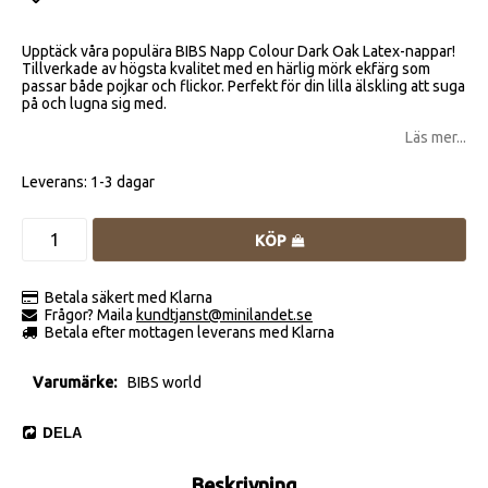
Lägg till i favoritlistan
Upptäck våra populära BIBS Napp Colour Dark Oak Latex-nappar!
Tillverkade av högsta kvalitet med en härlig mörk ekfärg som
passar både pojkar och flickor. Perfekt för din lilla älskling att suga
på och lugna sig med.
Läs mer...
Leverans:
1-3 dagar
KÖP
Betala säkert med Klarna
Frågor? Maila
kundtjanst@minilandet.se
Betala efter mottagen leverans med Klarna
Varumärke
BIBS world
DELA
Beskrivning